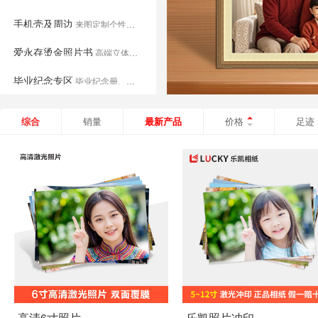
手机壳及周边
来图定制个性手机壳
爱永存烫金照片书
高端立体烫金照片书
毕业纪念专区
毕业纪念册、证书、摆台、合影等。
时光礼集
精选套装，定格珍贵时刻
综合
销量
最新产品
价格
足迹
高清6寸照片
乐凯照片冲印