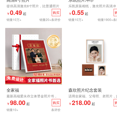
提供高清激光6寸照片，比普通照片
乐凯原装相纸，激光照片高清冲
厚20%，画质更高清细腻、色彩更
印，有光面绒面相纸可选，48小
0.49
0.55
购买
鲜艳，还搭配AI照片轮廓增强技
内极速发货。
￥
起
￥
起
术，照片采用双面覆膜，保存时间
更长久。
销量10万+
销量20+条评价
销量10万+
销量1900+
全家福
森欣照片纪念套装
最新高端爱永存立体烫金照片书，
适用全家福、父母照、老照片，2
uv立体双层保护，图像轮廓增强技
寸框+8寸摆台+10寸相册，相框
98.00
218.00
购买
术及4倍高清画质输出，免费送烫金
台照片，相册封面照片需单独发
￥
起
￥
起
专用包装礼盒，包邮（新疆西藏及
给客服，包邮（新疆内蒙西藏除
内蒙古除外）。
外），下单后请在订单里面上传
销量10+
条评价
相册的照片。