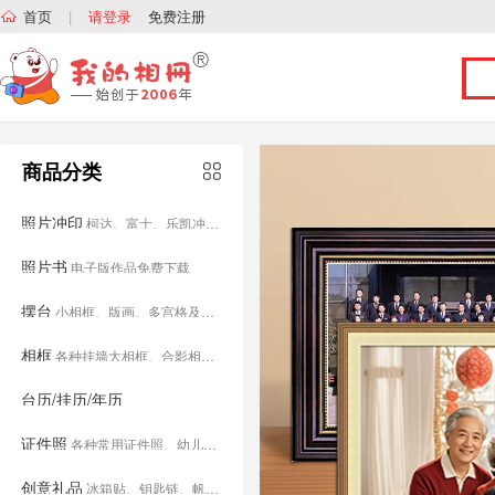
首页
|
请登录
免费注册
商品分类
照片冲印
柯达、富士、乐凯冲印、拍立得、塑封、放大、相册等
照片书
电子版作品免费下载
摆台
小相框、版画、多宫格及主题相框
相框
各种挂墙大相框、合影相框、多宫格相框及照片墙。
台历/挂历/年历
证件照
各种常用证件照、幼儿园小学入学照、结婚照等。
创意礼品
冰箱贴、钥匙链、帆布包、挂画、抱枕及T恤等